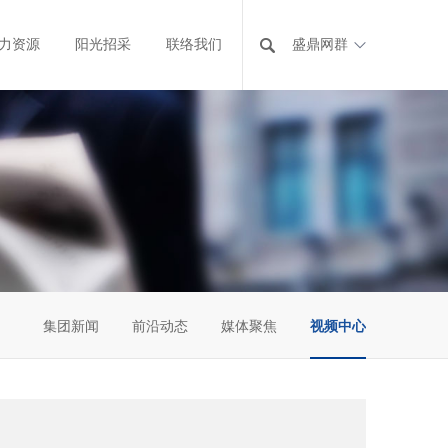
力资源
阳光招采
联络我们
盛鼎网群
系方式
品鉴赏
入我们
业管理
品牌文化
供应商合作指引
投诉意见
廉政举报
河北鹏福房地产开发有限公司
河北丹阳房地产开发有限公司
国鼎文化产业投资有限公司
集团新闻
前沿动态
媒体聚焦
视频中心