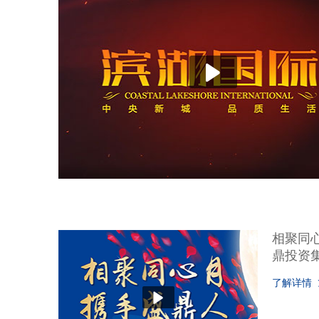
相聚同
鼎投资
了解详情