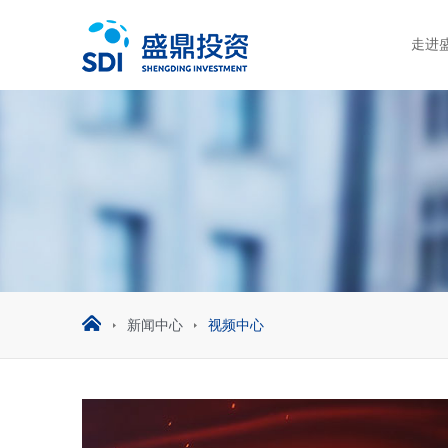
走进
董事
新闻中心
视频中心